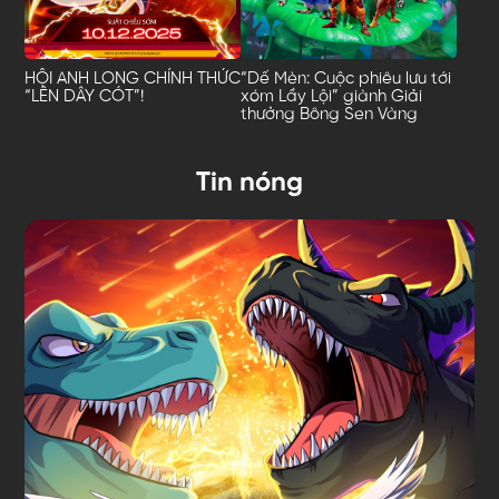
HỘI ANH LONG CHÍNH THỨC
“Dế Mèn: Cuộc phiêu lưu tới
“LÊN DÂY CÓT”!
xóm Lầy Lội” giành Giải
thưởng Bông Sen Vàng
Tin nóng