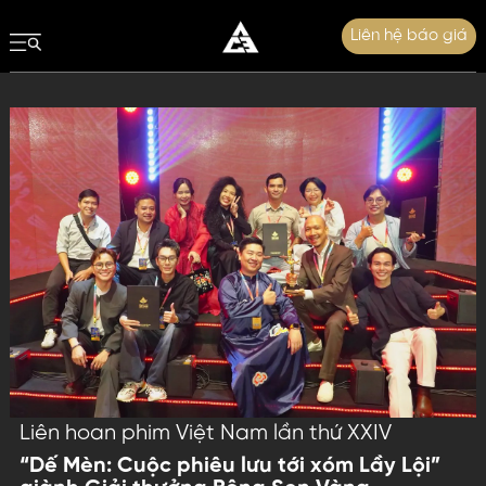
Liên hệ báo giá
Liên hoan phim Việt Nam lần thứ XXIV
“Dế Mèn: Cuộc phiêu lưu tới xóm Lầy Lội”