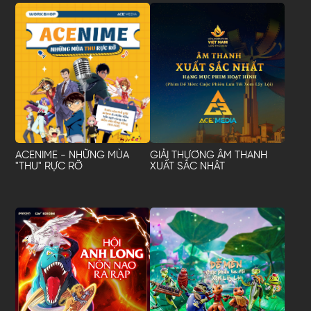
ACENIME - NHỮNG MÙA
GIẢI THƯƠNG ÂM THANH
"THU" RỰC RỠ
XUẤT SẮC NHÂT