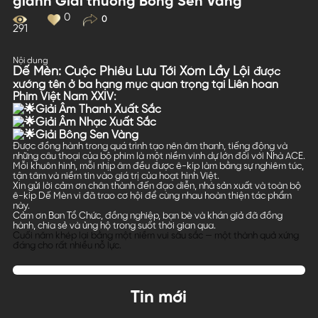
giành Giải thưởng Bông Sen Vàng
0
0
291
Nội dung
Dế Mèn: Cuộc Phiêu Lưu Tới Xóm Lầy Lội
được
xướng tên ở ba hạng mục quan trọng tại Liên hoan
Phim Việt Nam XXIV:
Giải Âm Thanh Xuất Sắc
Giải Âm Nhạc Xuất Sắc
Giải Bông Sen Vàng
Được đồng hành trong quá trình tạo nên âm thanh, tiếng động và
những câu thoại của bộ phim là một niềm vinh dự lớn đối với Nhà ACE.
Mỗi khuôn hình, mỗi nhịp âm đều được ê-kíp làm bằng sự nghiêm túc,
tận tâm và niềm tin vào giá trị của hoạt hình Việt.
Xin gửi lời cảm ơn chân thành đến đạo diễn, nhà sản xuất và toàn bộ
ê-kíp Dế Mèn vì đã trao cơ hội để cùng nhau hoàn thiện tác phẩm
này.
Cảm ơn Ban Tổ Chức, đồng nghiệp, bạn bè và khán giả đã đồng
hành, chia sẻ và ủng hộ trong suốt thời gian qua.
Cuối năm khép lại bằng một niềm vui sâu sắc — một thành quả xứng
đáng cho rất nhiều nỗ lực.
Tin mới