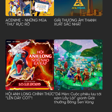
ACENIME - NHỮNG MÙA
GIẢI THƯƠNG ÂM THANH
"THU" RỰC RỠ
XUẤT SẮC NHÂT
HỘI ANH LONG CHÍNH THỨC
“Dế Mèn: Cuộc phiêu lưu tới
“LÊN DÂY CÓT”!
xóm Lầy Lội” giành Giải
thưởng Bông Sen Vàng