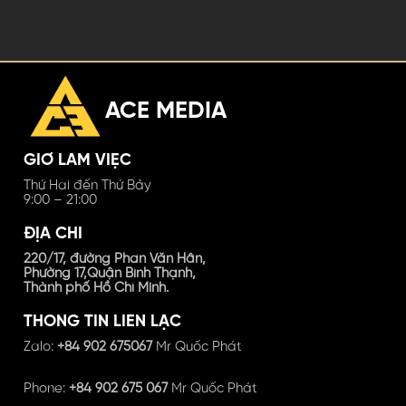
ACE MEDIA
GIỜ LÀM VIỆC
Thứ Hai đến Thứ Bảy
9:00 – 21:00
ĐỊA CHỈ
220/17, đường Phan Văn Hân,
Phường 17,Quận Bình Thạnh,
Thành phố Hồ Chí Minh.
THÔNG TIN LIÊN LẠC
Zalo:
+84 902 675067
Mr Quốc Phát
Phone:
+84 902 675 067
Mr Quốc Phát