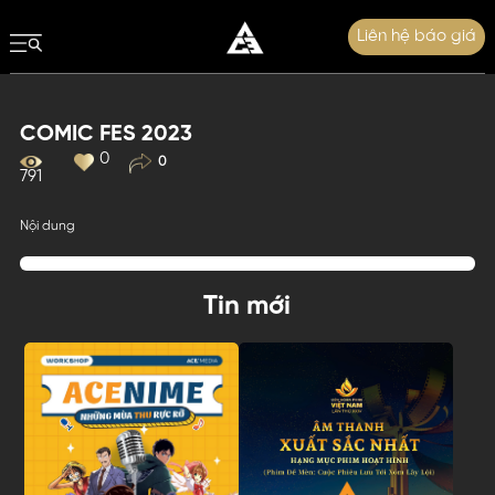
Liên hệ báo giá
COMIC FES 2023
0
0
791
Nội dung
Tin mới