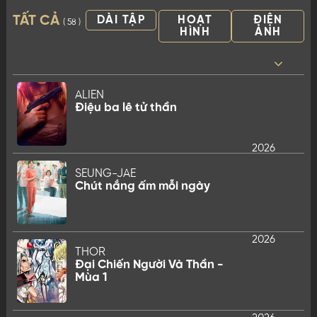
TẤT CẢ
DÀI TẬP
HOẠT
ĐIỆN
( 58 )
HÌNH
ẢNH
2026
ALIEN
Điệu ba lê tử thần
2026
SEUNG-JAE
Chút nắng ấm mỗi ngày
2026
THOR
Đại Chiến Người Và Thần -
Mùa 1