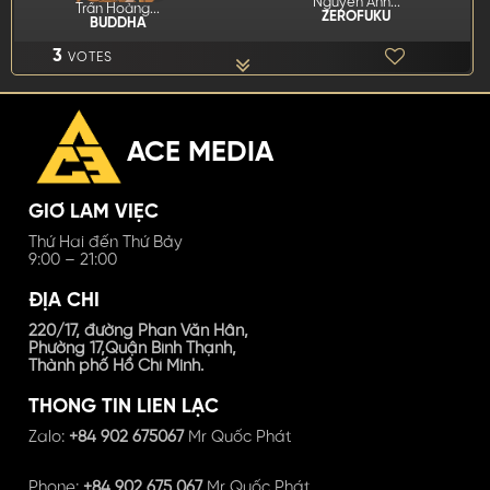
Nguyễn Anh...
Trần Hoàng...
ZEROFUKU
BUDDHA
3
VOTES
NGƯỜI DƠI NHÍ
ACE MEDIA
GIỜ LÀM VIỆC
Thứ Hai đến Thứ Bảy
Nguyễn Anh...
Trần Hoàng...
BRUCE/BATMAN
JOKER
9:00 – 21:00
5
VOTES
ĐỊA CHỈ
220/17, đường Phan Văn Hân,
HARRY POTTER (TẤT CẢ CÁC PHẦN)
Phường 17,Quận Bình Thạnh,
Thành phố Hồ Chí Minh.
THÔNG TIN LIÊN LẠC
Zalo:
+84 902 675067
Mr Quốc Phát
Nguyễn Anh...
Hồ Tiến Đạt
Phone:
+84 902 675 067
Mr Quốc Phát