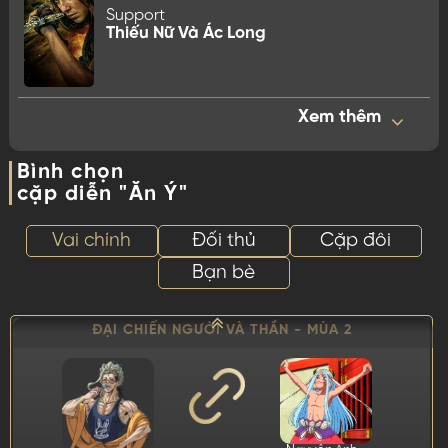
Support
Thiếu Nữ Và Ác Long
Xem thêm
HARRY POTTER (TẤT CẢ CÁC PHẦN)
Bình chọn
cặp diễn "Ăn Ý"
Vai chính
Đối thủ
Cặp đôi
Nguyễn Anh...
Tất My Ly
HARRY POTTER
VOLDEMORT
Bạn bè
0
VOTES
ĐẠI CHIẾN NGƯỜI VÀ THẦN - MÙA 2